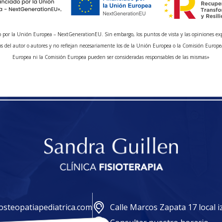
 por la Unión Europea – NextGenerationEU. Sin embargo, los puntos de vista y las opiniones ex
s del autor o autores y no reflejan necesariamente los de la Unión Europea o la Comisión Europe
Europea ni la Comisión Europea pueden ser consideradas responsables de las mismas»
steopatiapediatrica.com
Calle Marcos Zapata 17 local 