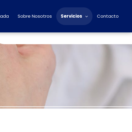
tada
Sobre Nosotros
Servicios
Contacto
620184749
info@gateandoosteopatiapediatrica.com