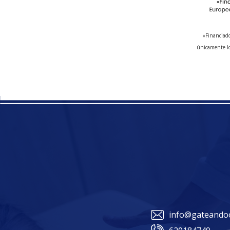
«Financiado
únicamente lo
info@gateandoo