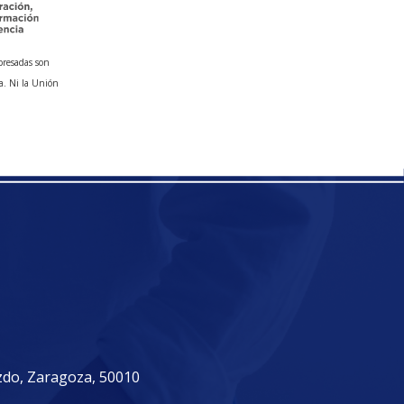
presadas son
a. Ni la Unión
izdo, Zaragoza, 50010